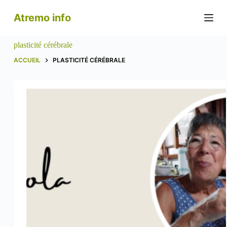
P
Atremo info
a
s
s
plasticité cérébrale
e
r
ACCUEIL
PLASTICITÉ CÉRÉBRALE
a
u
c
o
n
t
e
n
u