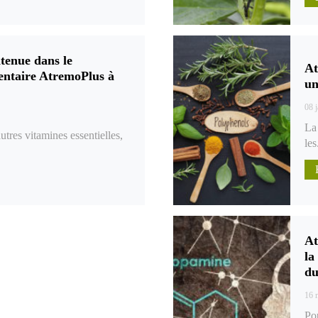
tenue dans le
At
ntaire AtremoPlus à
un
08 
La
res vitamines essentielles,
les
At
la
du
16 
Pou