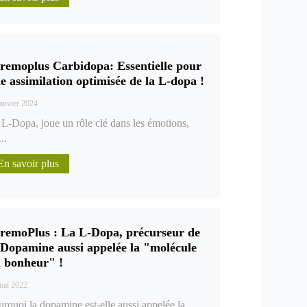
remoplus Carbidopa: Essentielle pour
e assimilation optimisée de la L-dopa !
janvier 2024
 L-Dopa, joue un rôle clé dans les émotions,
...
En savoir plus
remoPlus : La L-Dopa, précurseur de
 Dopamine aussi appelée la "molécule
 bonheur" !
mai 2022
rquoi la dopamine est-elle aussi appelée la