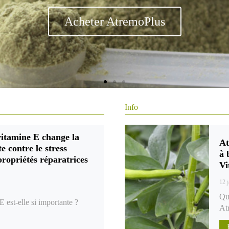
Info
itamine E change la
At
e contre le stress
à 
propriétés réparatrices
Vi
12 
Qu
 est-elle si importante ?
At