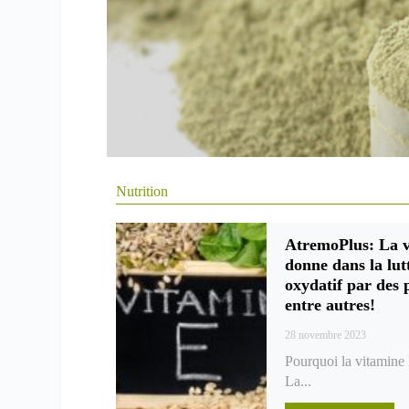
Nutrition
AtremoPlus: La v
donne dans la lutt
oxydatif par des 
entre autres!
28 novembre 2023
Pourquoi la vitamine E
La...