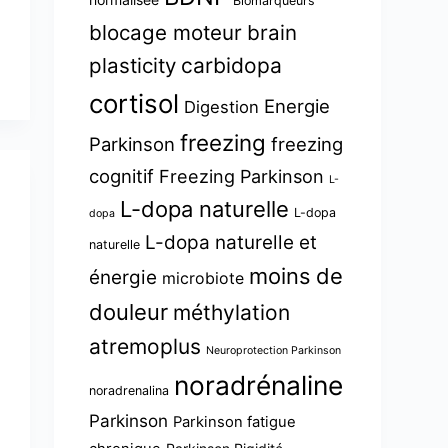
Biomarqueurs
blocage moteur
brain
plasticity
carbidopa
cortisol
Energie
Digestion
freezing
Parkinson
freezing
cognitif
Freezing Parkinson
L-
L-dopa naturelle
L-dopa
dopa
L-dopa naturelle et
naturelle
moins de
énergie
microbiote
douleur
méthylation
atremoplus
Neuroprotection Parkinson
noradrénaline
noradrenalina
Parkinson
Parkinson fatigue