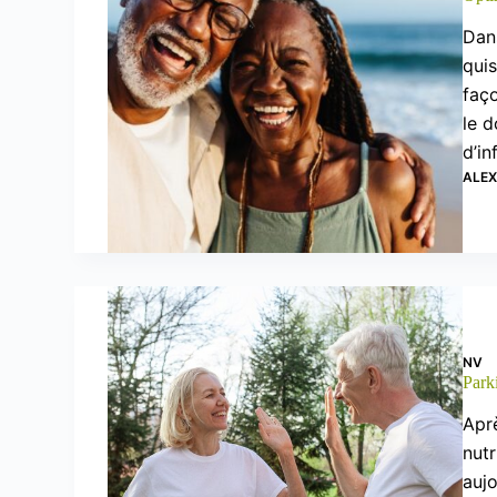
Dans
quis
faç
le d
d’in
ALE
NV
Parki
Aprè
nutr
aujo