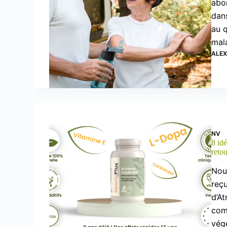
abor
dans
au 
mal
ALE
NV
8 id
reto
Nou
reçu
d’At
com
végé