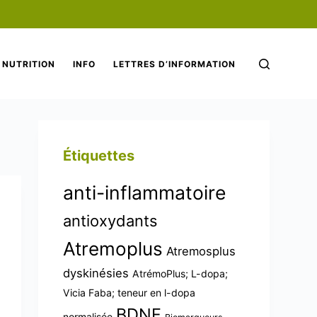
NUTRITION
INFO
LETTRES D’INFORMATION
Étiquettes
anti-inflammatoire
antioxydants
Atremoplus
Atremosplus
dyskinésies
AtrémoPlus; L-dopa;
Vicia Faba; teneur en l-dopa
BDNF
normalisée