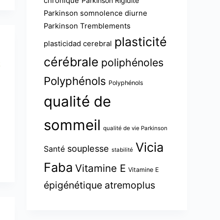
chronique
Parkinson Rigidité
Parkinson somnolence diurne
Parkinson Tremblements
plasticité
plasticidad cerebral
cérébrale
poliphénoles
Polyphénols
Polyphénols
qualité de
sommeil
qualité de vie Parkinson
Vicia
souplesse
Santé
stabilité
Faba
Vitamine E
Vitamine E
épigénétique atremoplus