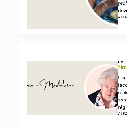
pro
dev
ALE
NV
Mari
Une 
l’ac
réal
son 
régi
ALE