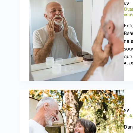
NV
Quand
nouv
Entr
Bea
ne s
souv
que
ALE
NV
Park
Dans