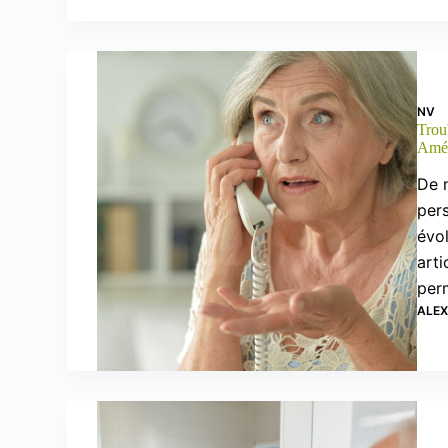
NV
Trou
Amél
De 
pers
évol
art
per
ALE