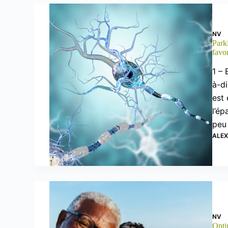
NV
Parki
favor
1 – 
à-di
est 
l’ép
peu
ALE
NV
Opti