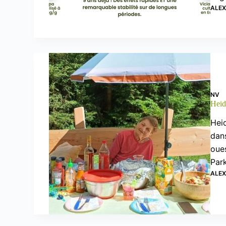
ALE
NV
Heid
Heid
dans
oues
Par
ALE