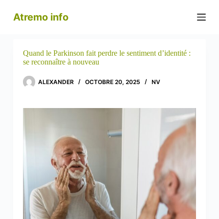
P
Atremo info
a
s
s
e
r
Quand le Parkinson fait perdre le sentiment d’identité :
a
se reconnaître à nouveau
u
c
ALEXANDER
OCTOBRE 20, 2025
NV
o
n
t
e
n
u