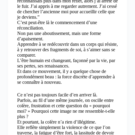
reconnaissais plus dans mon reflet, alors j’ai arrêté de
le fuir. J’ai appris à me regarder autrement. J’ai cessé
de chercher l’ancienne moi pour accueillir celle que
je deviens.”
C’est peut-être là le commencement d’une
réconciliation.
Non pas une aboutissement, mais une forme
d’apaisement.
Apprendre à se redécouvrir dans un corps qui résiste,
à y retrouver des fragments de soi, à s’aimer sans se
comparer.
L’être humain est changeant, façonné par la vie, par
ses pertes, ses renaissances.
Et dans ce mouvement, il y a quelque chose de
profondément beau : la force discrète d’apprendre à
se connaître à nouveau.
Ce n’est pas toujours facile d’en arriver là.
Parfois, au fil d’une même journée, on oscille entre
colère, frustration et cette question du « pourquoi
moi? » Pourquoi cette image ne me ressemble-t-elle
plus ?
Et pourtant, la colère n’a rien d’illégitime.
Elle reflète simplement la violence de ce que l’on
traverse, la fatigue d’être fort, la lassitude de devoir