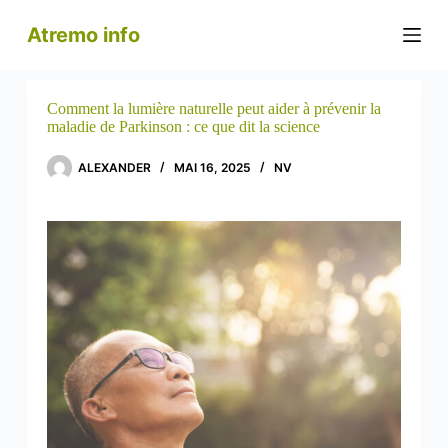
P
Atremo info
a
s
s
e
r
Comment la lumière naturelle peut aider à prévenir la
a
maladie de Parkinson : ce que dit la science
u
c
ALEXANDER
MAI 16, 2025
NV
o
n
t
e
n
u