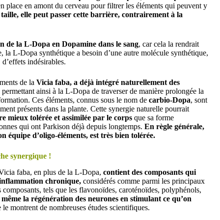
n place en amont du cerveau pour filtrer les éléments qui peuvent y
aille, elle peut passer cette barrière, contrairement à la
ion de la L-Dopa en Dopamine dans le sang
, car cela la rendrait
ire, la L-Dopa synthétique a besoin d’une autre molécule synthétique,
, d’effets indésirables.
éments de la
Vicia faba, a déjà intégré naturellement des
, permettant ainsi à la L-Dopa de traverser de manière prolongée la
nsformation. Ces éléments, connus sous le nom de
carbio-Dopa
, sont
ment présents dans la plante. Cette synergie naturelle pourrait
e mieux tolérée et assimilée par le corps
que sa forme
rsonnes qui ont Parkison déjà depuis longtemps.
En règle générale,
 équipe d’oligo-éléments, est très bien tolérée.
che synergique !
 Vicia faba, en plus de la L-Dopa,
contient des composants
qui
 l’inflammation chronique,
considérés comme parmi les principaux
s composants, tels que les flavonoïdes, caroténoïdes, polyphénols,
et même la régénération des neurones en stimulant ce qu’on
e montrent de nombreuses études scientifiques.