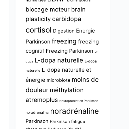
Biomarqueurs
blocage moteur
brain
plasticity
carbidopa
cortisol
Energie
Digestion
freezing
Parkinson
freezing
cognitif
Freezing Parkinson
L-
L-dopa naturelle
L-dopa
dopa
L-dopa naturelle et
naturelle
moins de
énergie
microbiote
douleur
méthylation
atremoplus
Neuroprotection Parkinson
noradrénaline
noradrenalina
Parkinson
Parkinson fatigue