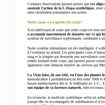
Certaines observations laissent penser que
ces oligo
soutenir l’action de la L-Dopa synthétique
, entre
ainsi viendraient potentialiser son action.
Notre corps a ses gardes du corps !
Il est intéressant de noter que notre corps est sous ha
a accumulé énormément de données sur ce qui lui 
système de surveillance sophistiquée, semblable à u
Notre système immunitaire est très intelligent, il veill
à l’extérieur ou détruit. Les principales voies d’intru
sang et la lymphe qui demande une surveillance consta
entités formant notre corps, qui laissent passer cert
également cette fameuse barrière du cerveau qui filtre
La Vicia faba, de son côté, est l’une des plantes 
domestication a probablement eu lieu entre 7000 et 40
bassin méditerranéen dès le 3e millénaire av. J.-C.
son équipe de co-facteurs naturels
, bien reconnus 
En revanche, la molécule synthétique arrive en solitair
puisqu’elle est accompagnée de stabilisateurs et d’exc