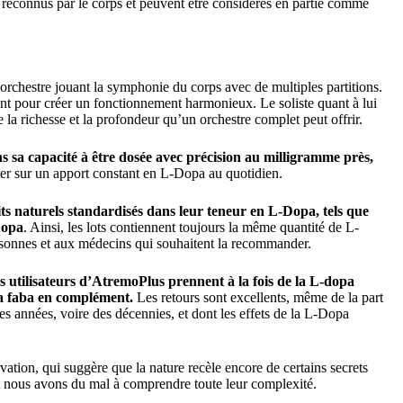
 reconnus par le corps et peuvent être considérés en partie comme
 orchestre jouant la symphonie du corps avec de multiples partitions.
 pour créer un fonctionnement harmonieux. Le soliste quant à lui
e la richesse et la profondeur qu’un orchestre complet peut offrir.
s sa capacité à être dosée avec précision au milligramme près,
er sur un apport constant en L-Dopa au quotidien.
duits naturels standardisés dans leur teneur en L-Dopa, tels que
Dopa
. Ainsi, les lots contiennent toujours la même quantité de L-
rsonnes et aux médecins qui souhaitent la recommander.
s utilisateurs d’AtremoPlus prennent à la fois de la L-dopa
ia faba en complément.
Les retours sont excellents, même de la part
es années, voire des décennies, et dont les effets de la L-Dopa
rvation, qui suggère que la nature recèle encore de certains secrets
nt nous avons du mal à comprendre toute leur complexité.