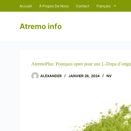
P
Accueil
À Propos De Nous
Contact
Français
a
s
s
Atremo info
e
r
a
u
c
o
n
t
AtremoPlus: Pourquoi opter pour une L-Dopa d’origin
e
n
ALEXANDER
JANVIER 26, 2024
NV
u