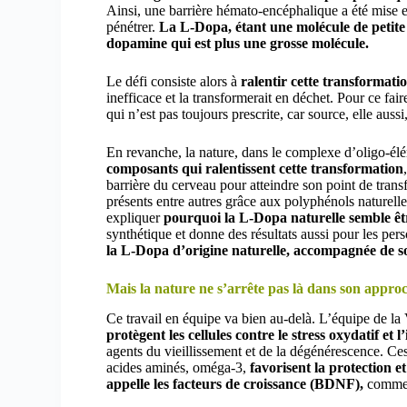
Ainsi, une barrière hémato-encéphalique a été mise e
pénétrer.
La L-Dopa, étant une molécule de petite t
dopamine qui est plus une grosse molécule.
Le défi consiste alors à
ralentir cette transformat
inefficace et la transformerait en déchet. Pour ce fa
qui n’est pas toujours prescrite, car source, elle aussi
En revanche, la nature, dans le complexe d’oligo-él
composants qui ralentissent cette transformation
barrière du cerveau pour atteindre son point de tra
présents entre autres grâce aux polyphénols naturelle
expliquer
pourquoi la L-Dopa naturelle semble êtr
synthétique et donne des résultats aussi pour les pe
la L-Dopa d’origine naturelle, accompagnée de son
Mais la nature ne s’arrête pas là dans son appro
Ce travail en équipe va bien au-delà. L’équipe de la
protègent les cellules contre le stress oxydatif et
agents du vieillissement et de la dégénérescence. Ce
acides aminés, oméga-3,
favorisent la protection 
appelle les facteurs de croissance (BDNF),
comme l