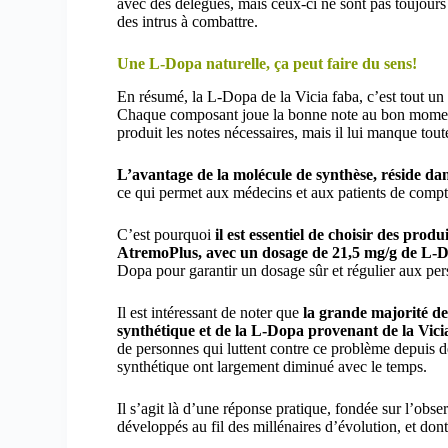
avec des délégués, mais ceux-ci ne sont pas toujours
des intrus à combattre.
Une L-Dopa naturelle, ça peut faire du sens!
En résumé, la L-Dopa de la Vicia faba, c’est tout un
Chaque composant joue la bonne note au bon moment
produit les notes nécessaires, mais il lui manque tout
L’avantage de la molécule de synthèse, réside dan
ce qui permet aux médecins et aux patients de compt
C’est pourquoi
il est essentiel de choisir des pro
AtremoPlus, avec un dosage de 21,5 mg/g de L-
Dopa pour garantir un dosage sûr et régulier aux pe
Il est intéressant de noter que
la grande majorité de
synthétique et de la L-Dopa provenant de la Vic
de personnes qui luttent contre ce problème depuis d
synthétique ont largement diminué avec le temps.
Il s’agit là d’une réponse pratique, fondée sur l’obse
développés au fil des millénaires d’évolution, et do