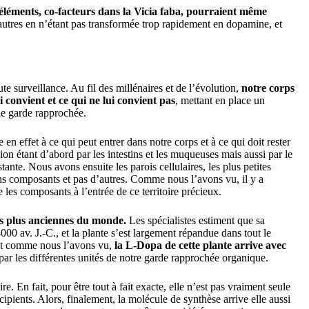
-éléments, co-facteurs dans la Vicia faba, pourraient même
 autres en n’étant pas transformée trop rapidement en dopamine, et
ute surveillance. Au fil des millénaires et de l’évolution,
notre corps
convient et ce qui ne lui convient pas
, mettant en place un
ne garde rapprochée.
e en effet à ce qui peut entrer dans notre corps et à ce qui doit rester
sion étant d’abord par les intestins et les muqueuses mais aussi par le
nte. Nous avons ensuite les parois cellulaires, les plus petites
ains composants et pas d’autres. Comme nous l’avons vu, il y a
 les composants à l’entrée de ce territoire précieux.
les plus anciennes du monde.
Les spécialistes estiment que sa
00 av. J.-C., et la plante s’est largement répandue dans tout le
. Et comme nous l’avons vu,
la L-Dopa de cette plante arrive avec
par les différentes unités de notre garde rapprochée organique.
e. En fait, pour être tout à fait exacte, elle n’est pas vraiment seule
ipients. Alors, finalement, la molécule de synthèse arrive elle aussi