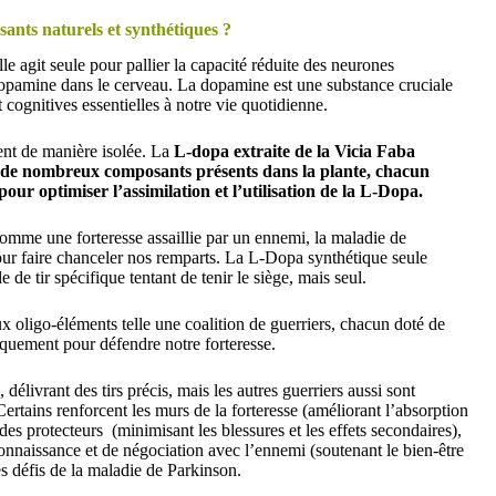
ants naturels et synthétiques ?
lle agit seule pour pallier la capacité réduite des neurones
dopamine dans le cerveau. La dopamine est une substance cruciale
cognitives essentielles à notre vie quotidienne.
ent de manière isolée. La
L-dopa extraite de la Vicia Faba
nte de nombreux composants présents dans la plante, chacun
ur optimiser l’assimilation et l’utilisation de la L-Dopa.
comme une forteresse assaillie par un ennemi, la maladie de
our faire chanceler nos remparts. La L-Dopa synthétique seule
 de tir spécifique tentant de tenir le siège, mais seul.
 oligo-éléments telle une coalition de guerriers, chacun doté de
iquement pour défendre notre forteresse.
 délivrant des tirs précis, mais les autres guerriers aussi sont
Certains renforcent les murs de la forteresse (améliorant l’absorption
des protecteurs (minimisant les blessures et les effets secondaires),
nnaissance et de négociation avec l’ennemi (soutenant le bien-être
es défis de la maladie de Parkinson.