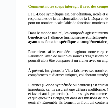
Comment notre corps interagit-il avec des compos
La L-Dopa synthétique est, par définition, isolée et e
responsables de la transformation de la L-Dopa en 
pour un nombre incalculable de fonctions motrices et 
Dans le monde naturel, les composés agissent rarem
bénéficie de l’alliance harmonieuse et intellige
ayant une fonction spécifique et complémentaire po
Pour mieux saisir cette idée, imaginons notre corps 
Parkinson, avec de multiples sources d’agressions p
pourrait alors être comparée à un archer avec un angle
À présent, imaginons la Vicia faba avec ses nombreux
compétences et d’armes uniques, collaborant stratég
L’archer (L-dopa synthétisée ou naturelle) est crucial,
importants, car ils assurent une défense multiforme. 
et favorisant la protection), d’autres agissent comme 
et quelques-uns s’engagent dans des missions de reco
général). Ensemble, ils forment un front uni contre l