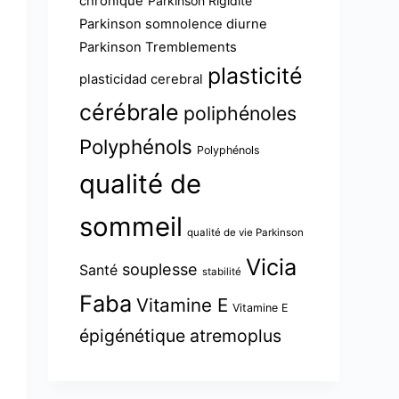
chronique
Parkinson Rigidité
Parkinson somnolence diurne
Parkinson Tremblements
plasticité
plasticidad cerebral
cérébrale
poliphénoles
Polyphénols
Polyphénols
qualité de
sommeil
qualité de vie Parkinson
Vicia
souplesse
Santé
stabilité
Faba
Vitamine E
Vitamine E
épigénétique atremoplus