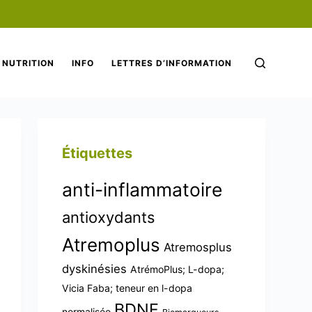
NUTRITION
INFO
LETTRES D’INFORMATION
Étiquettes
anti-inflammatoire
antioxydants
Atremoplus
Atremosplus
dyskinésies
AtrémoPlus; L-dopa;
Vicia Faba; teneur en l-dopa
BDNF
normalisée