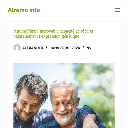
P
Atremo info
a
s
s
e
r
AtremoPlus: l’incroyable capacité de réparer
a
naturellement l’expression génétique !
u
c
ALEXANDER
JANVIER 19, 2024
NV
o
n
t
e
n
u