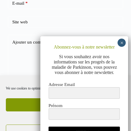
E-mail
*
Site web
Ajouter un commentaire
*
Abonnez-vous à notre newsletter
Si vous souhaitez avoir nos
informations sur les progrès de la
maladie de Parkinson, vous pouvez
vous abonner à notre newsletter.
Adresse Email
We use cookies to optimize our website and our service.
Laisser un commentaire
Accept cookies
Prénom
Deny
POLITIQUE DE CONFIDENTIALITÉ
POLITIQUE RELATIVE AUX COOKIES (UE)