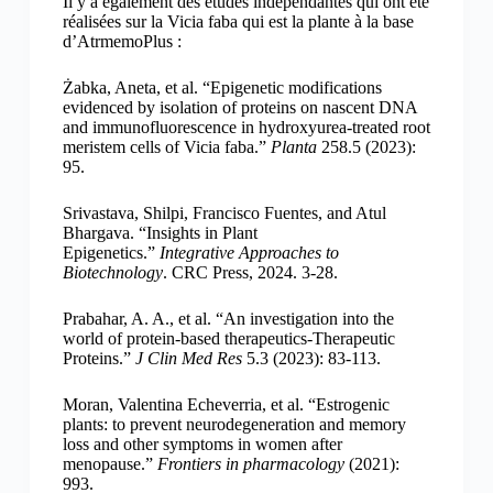
Il y a également des études indépendantes qui ont été
réalisées sur la Vicia faba qui est la plante à la base
d’AtrmemoPlus :
Żabka, Aneta, et al. “Epigenetic modifications
evidenced by isolation of proteins on nascent DNA
and immunofluorescence in hydroxyurea-treated root
meristem cells of Vicia faba.”
Planta
258.5 (2023):
95.
Srivastava, Shilpi, Francisco Fuentes, and Atul
Bhargava. “Insights in Plant
Epigenetics.”
Integrative Approaches to
Biotechnology
. CRC Press, 2024. 3-28.
Prabahar, A. A., et al. “An investigation into the
world of protein-based therapeutics-Therapeutic
Proteins.”
J Clin Med Res
5.3 (2023): 83-113.
Moran, Valentina Echeverria, et al. “Estrogenic
plants: to prevent neurodegeneration and memory
loss and other symptoms in women after
menopause.”
Frontiers in pharmacology
(2021):
993.