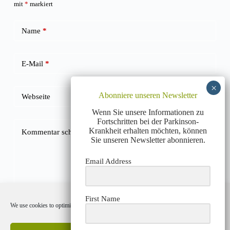
mit
*
markiert
Name
*
E-Mail
*
Abonniere unseren Newsletter
Webseite
Wenn Sie unsere Informationen zu
Fortschritten bei der Parkinson-
Krankheit erhalten möchten, können
Kommentar schreiben
*
Sie unseren Newsletter abonnieren.
Email Address
First Name
We use cookies to optimize our website and our service.
Kommentar abschicken