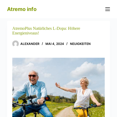
Z
Atremo info
u
m
I
n
h
AtremoPlus Natürliches L-Dopa: Höhere
a
Energieniveaus!
l
t
ALEXANDER
MAI 4, 2024
NEUIGKEITEN
s
p
r
i
n
g
e
n