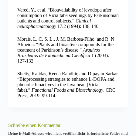
Vered, Y., et al. “Bioavailability of levodopa after
consumption of Vicia faba seedlings by Parkinsonian
patients and control subjects.”
Clinical
neuropharmacology
17.2 (1994): 138-146.
Morais, L. C. S. L., J. M. Barbosa-Filho, and R. N.
Almeida. “Plants and bioactive compounds for the
treatment of Parkinson’s disease.”
Arquivos
Brasileiros de Fitomedicina Científica
1 (2003):
127-132.
Shetty, Kalidas, Reena Randhir, and Dipayan Sarkar.
“Bioprocessing strategies to enhance L-DOPA and
phenolic bioactives in the fava bean (Vicia
faba).”
Functional Foods and Biotechnology
. CRC
Press, 2019. 99-114.
Schreibe einen Kommentar
Deine E-Mail-Adresse wird nicht veröffentlicht.
Erforderliche Felder sind