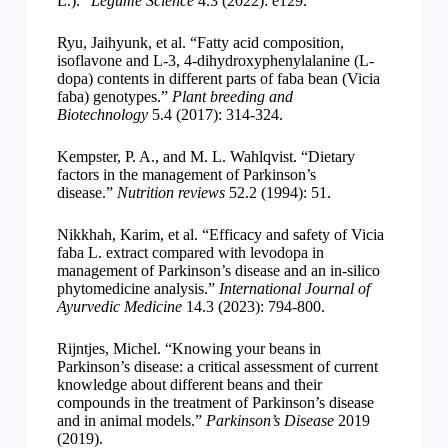
L.).”
Legume Science
4.3 (2022): e129.
Ryu, Jaihyunk, et al. “Fatty acid composition,
isoflavone and L-3, 4-dihydroxyphenylalanine (L-
dopa) contents in different parts of faba bean (Vicia
faba) genotypes.”
Plant breeding and
Biotechnology
5.4 (2017): 314-324.
Kempster, P. A., and M. L. Wahlqvist. “Dietary
factors in the management of Parkinson’s
disease.”
Nutrition reviews
52.2 (1994): 51.
Nikkhah, Karim, et al. “Efficacy and safety of Vicia
faba L. extract compared with levodopa in
management of Parkinson’s disease and an in-silico
phytomedicine analysis.”
International Journal of
Ayurvedic Medicine
14.3 (2023): 794-800.
Rijntjes, Michel. “Knowing your beans in
Parkinson’s disease: a critical assessment of current
knowledge about different beans and their
compounds in the treatment of Parkinson’s disease
and in animal models.”
Parkinson’s Disease
2019
(2019).