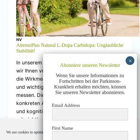
NV
AtremoPlus Natural L-Dopa Carbidopa: Unglaubliche
Stabilität!
In unserem letzten Informationsbrief haben
Abonniere unseren Newsletter
wir Ihnen von unserem Bestreben berichtet,
Wenn Sie unsere Informationen zu
die Wirkmechanismen zu verstehen
Fortschritten bei der Parkinson-
und wichtige Parameter sowie Biomarker zu
Krankheit erhalten möchten, können
Sie unseren Newsletter abonnieren.
messen. Dieser Ansatz ermöglicht es uns, die
konkreten Auswirkungen auf die motorischen
Email Address
und kognitiven Leistungen zu quantifizieren,
mit sichtbaren Effekten sehr schnell…
ALEXANDER
JULI 13, 2024
First Name
We use cookies to optimize our website and our service.