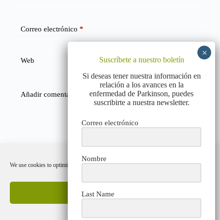
Correo electrónico
*
Suscríbete a nuestro boletín
Web
Si deseas tener nuestra información en
relación a los avances en la
enfermedad de Parkinson, puedes
Añadir comentario
*
suscribirte a nuestra newsletter.
Correo electrónico
Nombre
We use cookies to optimize our website and our service.
Publicar el comentario
Accept cookies
Last Name
Deny