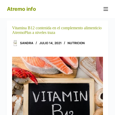
S
Atremo info
a
l
t
a
r
Vitamina B12 contenida en el complemento alimenticio
a
AtremoPlus a niveles traza
l
c
SANDRA
JULIO 14, 2021
NUTRICION
o
n
t
e
n
i
d
o