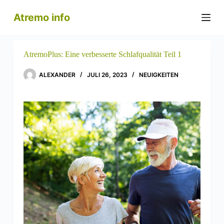
Z
Atremo info
u
m
I
n
h
AtremoPlus: Eine verbesserte Schlafqualität Teil 1
a
l
ALEXANDER
JULI 26, 2023
NEUIGKEITEN
t
s
p
r
i
n
g
e
n