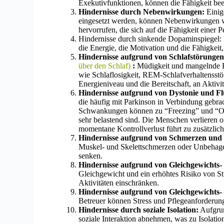
Exekutivfunktionen, können die Fähigkeit beei
Hindernisse durch Nebenwirkungen:
Einig
eingesetzt werden, können Nebenwirkungen wi
hervorrufen, die sich auf die Fähigkeit einer P
Hindernisse durch sinkende Dopaminspiegel: 
die Energie, die Motivation und die Fähigkeit,
Hindernisse aufgrund von Schlafstörunge
über den Schlaf)
:
Müdigkeit und mangelnde Re
wie Schlaflosigkeit, REM-Schlafverhaltensst
Energieniveau und die Bereitschaft, an Aktivi
Hindernisse aufgrund von Dystonie und Fl
die häufig mit Parkinson in Verbindung gebr
Schwankungen können zu “Freezing” und “Off
sehr belastend sind. Die Menschen verlieren of
momentane Kontrollverlust führt zu zusätzlich
Hindernisse aufgrund von Schmerzen un
Muskel- und Skelettschmerzen oder Unbehag
senken.
Hindernisse aufgrund von Gleichgewichts-
Gleichgewicht und ein erhöhtes Risiko von S
Aktivitäten einschränken.
Hindernisse aufgrund von Gleichgewichts-
Betreuer können Stress und Pflegeanforderung
Hindernisse durch soziale Isolation:
Aufgrun
soziale Interaktion abnehmen, was zu Isolation