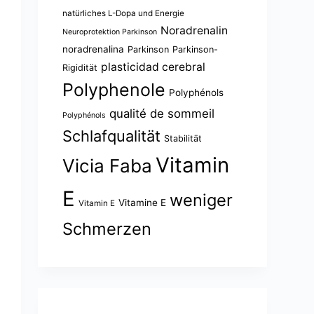
natürliches L-Dopa und Energie
Noradrenalin
Neuroprotektion Parkinson
noradrenalina
Parkinson
Parkinson-
plasticidad cerebral
Rigidität
Polyphenole
Polyphénols
qualité de sommeil
Polyphénols
Schlafqualität
Stabilität
Vitamin
Vicia Faba
E
weniger
Vitamine E
Vitamin E
Schmerzen