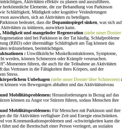
nträchtigen, Aktivitäten effektiv zu planen und auszuführen.
e herkömmliche Elemente, die zur Behandlung von Parkinson
e Schläfrigkeit, Müdigkeit oder kognitive Veränderungen
erson auswirken, sich an Aktivitäten zu beteiligen.
Parkinson bedeutet, dass die
Dopaminspiegel sinken
, was sich auf
 Aktivitäten zu initiieren, auswirken kann.
n, Müdigkeit und mangelnder Regeneration
(siehe unser Dossier
generation sind bei Parkinson in der Tat häufig. Schlafprobleme
örung (RBD) oder übermäßige Schläfrigkeit am Tag können das
täten teilzunehmen, beeinträchtigen.
uktuationen :
Unwillkürliche Muskelkontraktionen, Symptome,
acht werden, können Schmerzen oder Krämpfe verursachen.
”-Momenten führen, die auch für die Teilnahme an Aktivitäten
t das Vertrauen in die Fähigkeiten ihres Körpers, und der
em Stress.
d körperlichem Unbehagen
(siehe unser Dossier über Schmerzen)
:
en können von Bewegungen abhalten und das Aktivitätsniveau
 und Mobilitätsproblemen:
Herausforderungen in Bezug auf das
türzen können zu Angst vor Stürzen führen, sodass Menschen ihre
 und Mobilitätsproblemen:
Für Menschen mit Parkinson und ihre
en die für Aktivitäten verfügbare Zeit und Energie einschränken.
d von Kommunikationsproblemen und -schwierigkeiten kann die
 führt und die Bereitschaft einer Person verringert, an sozialen