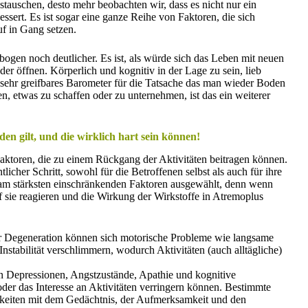
tauschen, desto mehr beobachten wir, dass es nicht nur ein
essert. Es ist sogar eine ganze Reihe von Faktoren, die sich
uf in Gang setzen.
bogen noch deutlicher. Es ist, als würde sich das Leben mit neuen
r öffnen. Körperlich und kognitiv in der Lage zu sein, lieb
sehr greifbares Barometer für die Tatsache das man wieder Boden
 etwas zu schaffen oder zu unternehmen, ist das ein weiterer
den gilt, und die wirklich hart sein können!
Faktoren, die zu einem Rückgang der Aktivitäten beitragen können.
licher Schritt, sowohl für die Betroffenen selbst als auch für ihre
am stärksten einschränkenden Faktoren ausgewählt, denn wenn
f sie reagieren und die Wirkung der Wirkstoffe in Atremoplus
er Degeneration können sich motorische Probleme wie langsame
nstabilität verschlimmern, wodurch Aktivitäten (auch alltägliche)
 Depressionen, Angstzustände, Apathie und kognitive
der das Interesse an Aktivitäten verringern können. Bestimmte
igkeiten mit dem Gedächtnis, der Aufmerksamkeit und den