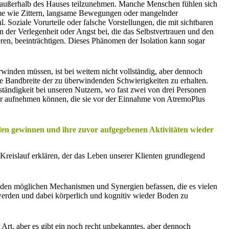
en außerhalb des Hauses teilzunehmen. Manche Menschen fühlen sich
eme wie Zittern, langsame Bewegungen oder mangelnder
 Soziale Vorurteile oder falsche Vorstellungen, die mit sichtbaren
 der Verlegenheit oder Angst bei, die das Selbstvertrauen und den
eren, beeinträchtigen. Dieses Phänomen der Isolation kann sogar
rwinden müssen, ist bei weitem nicht vollständig, aber dennoch
e Bandbreite der zu überwindenden Schwierigkeiten zu erhalten.
tändigkeit bei unseren Nutzern, wo fast zwei von drei Personen
der aufnehmen können, die sie vor der Einnahme von AtremoPlus
n gewinnen und ihre zuvor aufgegebenen Aktivitäten wieder
e Kreislauf erklären, der das Leben unserer Klienten grundlegend
 den möglichen Mechanismen und Synergien befassen, die es vielen
erden und dabei körperlich und kognitiv wieder Boden zu
r Art, aber es gibt ein noch recht unbekanntes, aber dennoch