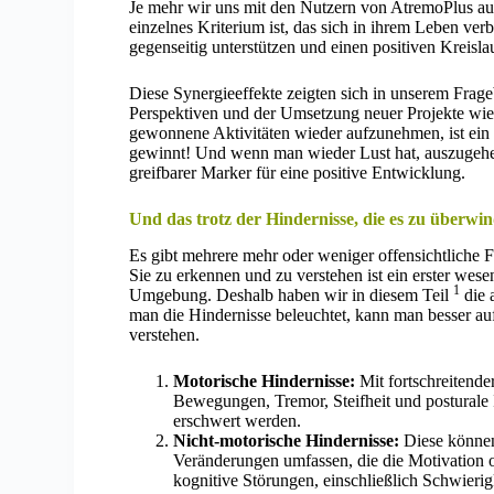
Je mehr wir uns mit den Nutzern von AtremoPlus aus
einzelnes Kriterium ist, das sich in ihrem Leben verb
gegenseitig unterstützen und einen positiven Kreisla
Diese Synergieeffekte zeigten sich in unserem Frage
Perspektiven und der Umsetzung neuer Projekte wiede
gewonnene Aktivitäten wieder aufzunehmen, ist ein 
gewinnt! Und wenn man wieder Lust hat, auszugehen,
greifbarer Marker für eine positive Entwicklung.
Und das trotz der Hindernisse, die es zu überwin
Es gibt mehrere mehr oder weniger offensichtliche 
Sie zu erkennen und zu verstehen ist ein erster wesent
1
Umgebung. Deshalb haben wir in diesem Teil
die 
man die Hindernisse beleuchtet, kann man besser au
verstehen.
Motorische Hindernisse:
Mit fortschreitend
Bewegungen, Tremor, Steifheit und posturale I
erschwert werden.
Nicht-motorische Hindernisse:
Diese können
Veränderungen umfassen, die die Motivation o
kognitive Störungen, einschließlich Schwier