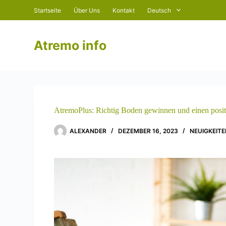
Z
Startseite
Über Uns
Kontakt
Deutsch
u
m
I
Atremo info
n
h
a
l
t
s
p
r
AtremoPlus: Richtig Boden gewinnen und einen positi
i
n
ALEXANDER
DEZEMBER 16, 2023
NEUIGKEIT
g
e
n