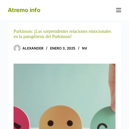
S
Atremo info
a
l
t
a
r
Parkinson: ¡Las sorprendentes relaciones emocionales
a
en la patogénesis del Parkinson!
l
c
ALEXANDER
ENERO 3, 2025
NV
o
n
t
e
n
i
d
o