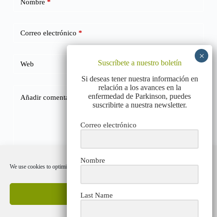
Nombre
*
Correo electrónico
*
Suscríbete a nuestro boletín
Web
Si deseas tener nuestra información en
relación a los avances en la
enfermedad de Parkinson, puedes
Añadir comentario
*
suscribirte a nuestra newsletter.
Correo electrónico
Nombre
We use cookies to optimize our website and our service.
Publicar el comentario
Accept cookies
Last Name
Deny