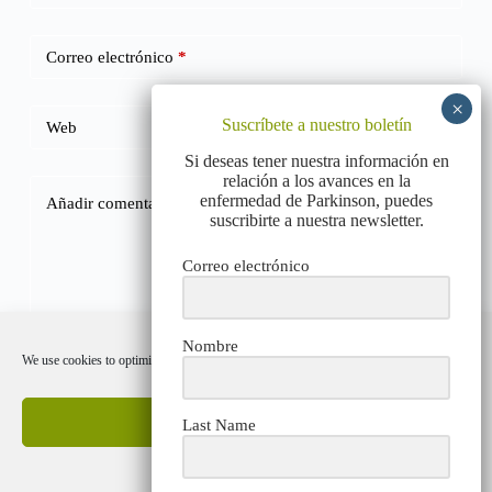
Correo electrónico
*
Suscríbete a nuestro boletín
Web
Si deseas tener nuestra información en
relación a los avances en la
enfermedad de Parkinson, puedes
Añadir comentario
*
suscribirte a nuestra newsletter.
Correo electrónico
Nombre
We use cookies to optimize our website and our service.
Publicar el comentario
Accept cookies
Last Name
Deny