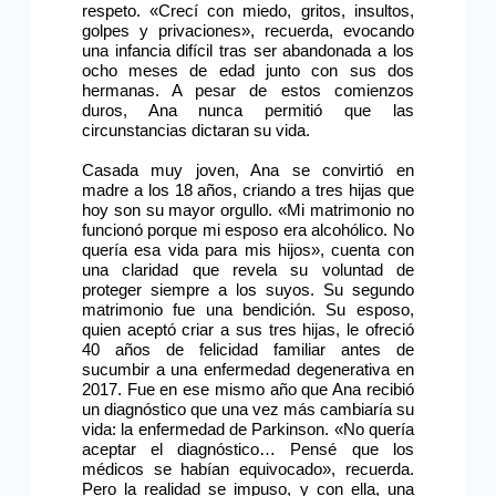
respeto. «Crecí con miedo, gritos, insultos,
golpes y privaciones», recuerda, evocando
una infancia difícil tras ser abandonada a los
ocho meses de edad junto con sus dos
hermanas. A pesar de estos comienzos
duros, Ana nunca permitió que las
circunstancias dictaran su vida.
Casada muy joven, Ana se convirtió en
madre a los 18 años, criando a tres hijas que
hoy son su mayor orgullo. «Mi matrimonio no
funcionó porque mi esposo era alcohólico. No
quería esa vida para mis hijos», cuenta con
una claridad que revela su voluntad de
proteger siempre a los suyos. Su segundo
matrimonio fue una bendición. Su esposo,
quien aceptó criar a sus tres hijas, le ofreció
40 años de felicidad familiar antes de
sucumbir a una enfermedad degenerativa en
2017. Fue en ese mismo año que Ana recibió
un diagnóstico que una vez más cambiaría su
vida: la enfermedad de Parkinson. «No quería
aceptar el diagnóstico… Pensé que los
médicos se habían equivocado», recuerda.
Pero la realidad se impuso, y con ella, una