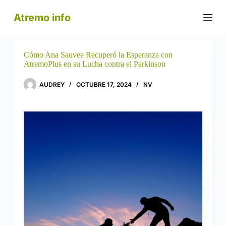
S
Atremo info
a
l
t
a
r
Cómo Ana Sauvee Recuperó la Esperanza con
a
AtremoPlus en su Lucha contra el Parkinson
l
c
AUDREY
OCTUBRE 17, 2024
NV
o
n
t
e
n
i
d
o