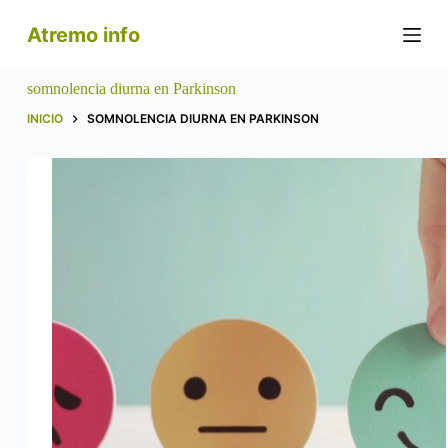
S
Atremo info
a
l
t
somnolencia diurna en Parkinson
a
r
INICIO
SOMNOLENCIA DIURNA EN PARKINSON
a
l
c
o
n
t
e
n
i
d
o